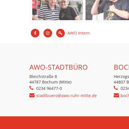
AWO Intern
AWO-STADTBÜRO
BOC
Bleichstraße 8
Herzogs
44787 Bochum (Mitte)
44807 
0234 96477-0
023
stadtbuero@awo-ruhr-mitte.de
boc