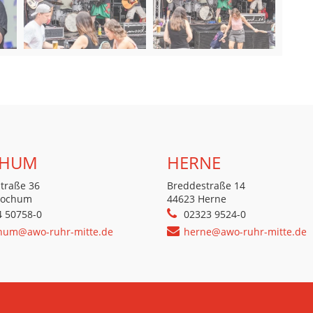
HUM
HERNE
traße 36
Breddestraße 14
Bochum
44623 Herne
4 50758-0
02323 9524-0
hum@awo-ruhr-mitte.de
herne@awo-ruhr-mitte.de