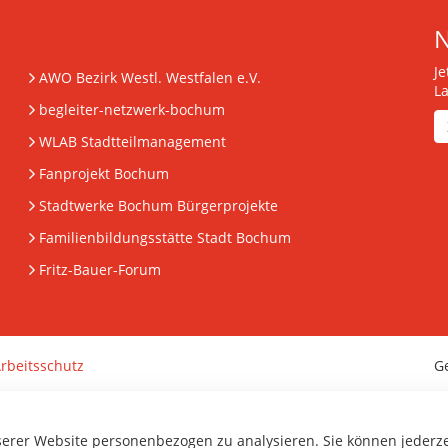
J
AWO Bezirk Westl. Westfalen e.V.
L
begleiter-netzwerk-bochum
WLAB Stadtteilmanagement
Fanprojekt Bochum
Stadtwerke Bochum Bürgerprojekte
Familienbildungsstätte Stadt Bochum
Fritz-Bauer-Forum
rbeitsschutz
G
serer Website personenbezogen zu analysieren. Sie können jederz