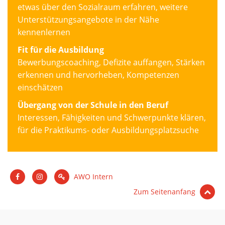
etwas über den Sozialraum erfahren, weitere
Unterstützungsangebote in der Nähe
kennenlernen
Fit für die Ausbildung
Bewerbungscoaching, Defizite auffangen, Stärken
erkennen und hervorheben, Kompetenzen
einschätzen
Übergang von der Schule in den Beruf
Interessen, Fähigkeiten und Schwerpunkte klären,
für die Praktikums- oder Ausbildungsplatzsuche
AWO Intern
Zum Seitenanfang