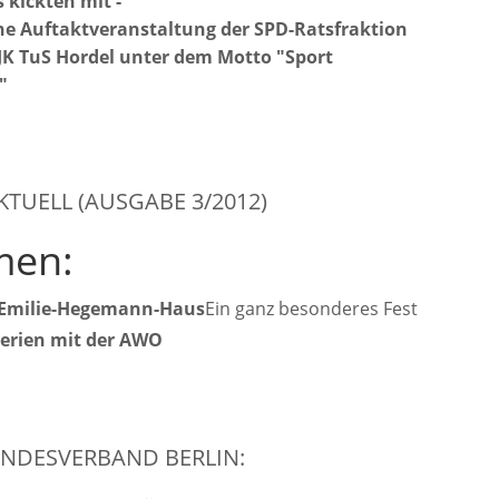
 kickten mit -
che Auftaktveranstaltung der SPD-Ratsfraktion
JK TuS Hordel unter dem Motto "Sport
"
KTUELL (AUSGABE 3/2012)
men:
 Emilie-Hegemann-Haus
Ein ganz besonderes Fest
erien mit der AWO
NDESVERBAND BERLIN: