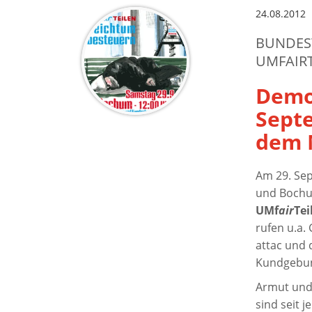
24.08.2012
BUNDESW
UMFAIRT
Demo
Sept
dem 
Am 29. Sep
und Bochu
UMf
air
Tei
rufen u.a.
attac und 
Kundgebun
Armut und
sind seit 