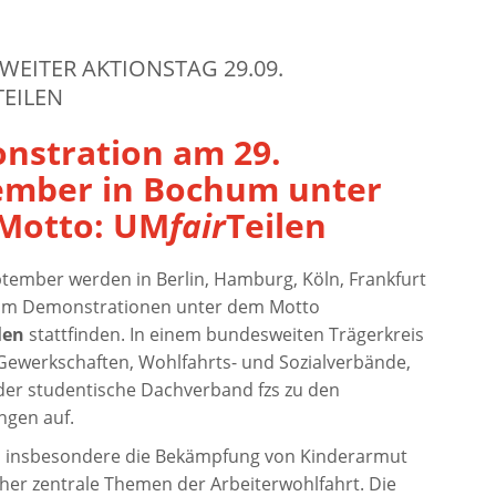
EITER AKTIONSTAG 29.09.
EILEN
nstration am 29.
ember in Bochum unter
Motto: UM
fair
Teilen
tember werden in Berlin, Hamburg, Köln, Frankfurt
m Demonstrationen unter dem Motto
len
stattfinden. In einem bundesweiten Trägerkreis
 Gewerkschaften, Wohlfahrts- und Sozialverbände,
der studentische Dachverband fzs zu den
gen auf.
 insbesondere die Bekämpfung von Kinderarmut
jeher zentrale Themen der Arbeiterwohlfahrt. Die