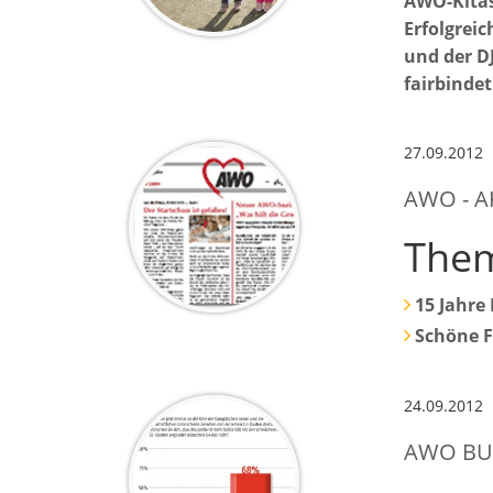
AWO-Kitas
Erfolgrei
und der D
fairbindet
27.09.2012
AWO - A
The
15 Jahre
Schöne F
24.09.2012
AWO BU