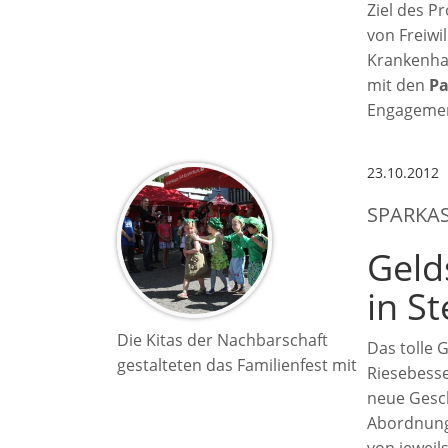
Ziel des P
von Freiwi
Krankenhau
mit den
Pa
Engagementp
23.10.2012
SPARKA
Geld
in S
Die Kitas der Nachbarschaft
Das tolle 
gestalteten das Familienfest mit
Riesebesse
neue Gesch
Abordnunge