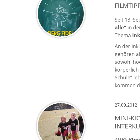
FILMTIPP
Seit 13. S
alle"
in de
Thema
In
An der in
gehören al
sowohl hoc
körperlich 
Schule“ le
kommen di
27.09.2012
MINI-KI
INTERK