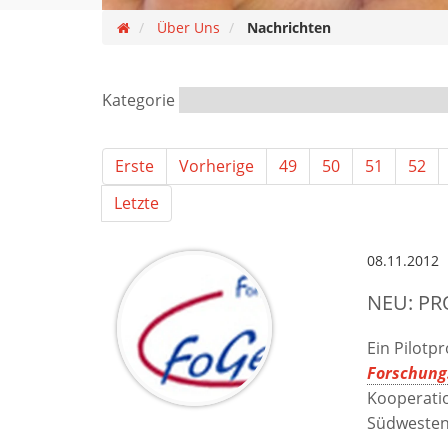
Über Uns
Nachrichten
Kategorie
Erste
Vorherige
49
50
51
52
Letzte
08.11.2012
NEU: PR
Ein Pilotp
Forschungs
Kooperati
Südweste