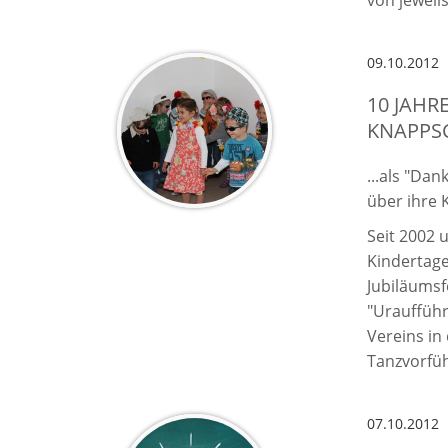
von jeweil
09.10.2012
10 JAHR
KNAPPSC
...als "Da
über ihre K
Seit 2002 
Kindertage
Jubiläumsf
"Uraufführ
Vereins in
Tanzvorfüh
07.10.2012