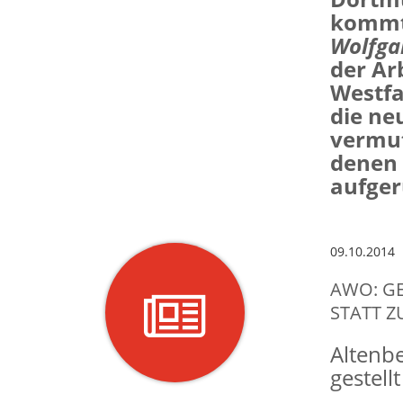
kommt 
Wolfga
der Ar
Westfa
die ne
vermut
denen 
aufger
09.10.2014
AWO: G
STATT Z
Altenbe
gestell