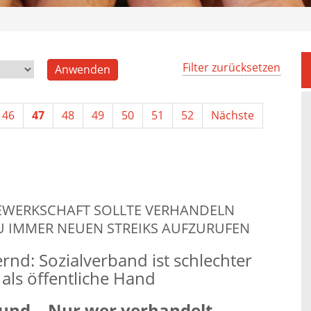
Filter zurücksetzen
46
47
48
49
50
51
52
Nächste
EWERKSCHAFT SOLLTE VERHANDELN
U IMMER NEUEN STREIKS AUFZURUFEN
rnd: Sozialverband ist schlechter
t als öffentliche Hand
nd. „Nur wer verhandelt,