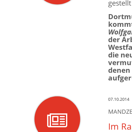
gestell
Dortmu
kommt 
Wolfga
der Ar
Westfa
die ne
vermut
denen 
aufger
07.10.2014
MANDZEL
Im R