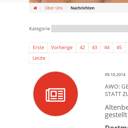
Über Uns
Nachrichten
Kategorie
Erste
Vorherige
42
43
44
45
Letzte
09.10.2014
AWO: G
STATT Z
Altenbe
gestell
Dortmu