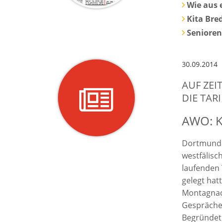
Wie aus 
Kita Bre
Senioren
30.09.2014
AUF ZEI
DIE TA
AWO: Ko
Dortmund.
westfälisc
laufenden 
gelegt hat
Montagnach
Gespräche
Begründet 