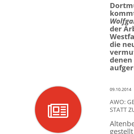
Dortmu
kommt 
Wolfga
der Ar
Westfa
die ne
vermut
denen 
aufger
09.10.2014
AWO: G
STATT Z
Altenbe
gestell