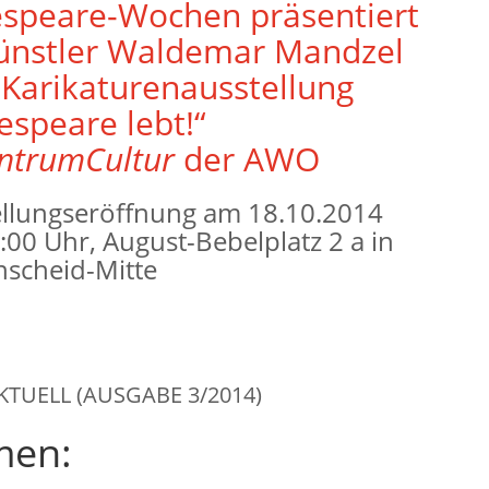
speare-Wochen präsentiert
ünstler Waldemar Mandzel
 Karikaturenausstellung
espeare lebt!“
ntrumCultur
der AWO
ellungseröffnung am 18.10.2014
00 Uhr, August-Bebelplatz 2 a in
nscheid-Mitte
KTUELL (AUSGABE 3/2014)
men: