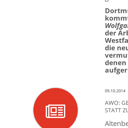
Dortmu
kommt 
Wolfga
der Ar
Westfa
die ne
vermut
denen 
aufger
09.10.2014
AWO: G
STATT Z
Altenbe