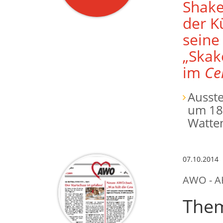
Shake
der K
seine
„Skak
im
Ce
Ausst
um 18:
Watte
07.10.2014
AWO - A
The