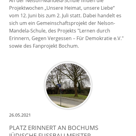
An der Nelson-Mandela-Schule finden die
Projektwochen „Unsere Heimat, unsere Liebe“
vom 12. Juni bis zum 2. Juli statt. Dabei handelt es
sich um ein Gemeinschaftsprojekt der Nelson-
Mandela
-
Schule, de
s
Projekt
s "
Lernen durch
Erinner
n
,
Gegen
Vergessen
–
Für Demokratie e.V."
sowie des
Fanprojekt Bochum
.
26.05.2021
PLATZ ERINNERT AN BOCHUMS
JÜDISCHE FUSSBALLMEISTER