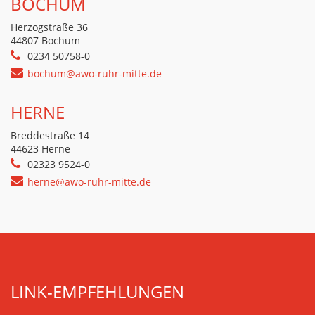
BOCHUM
Herzogstraße 36
44807 Bochum
0234 50758-0
bochum@awo-ruhr-mitte.de
HERNE
Breddestraße 14
44623 Herne
02323 9524-0
herne@awo-ruhr-mitte.de
LINK-EMPFEHLUNGEN