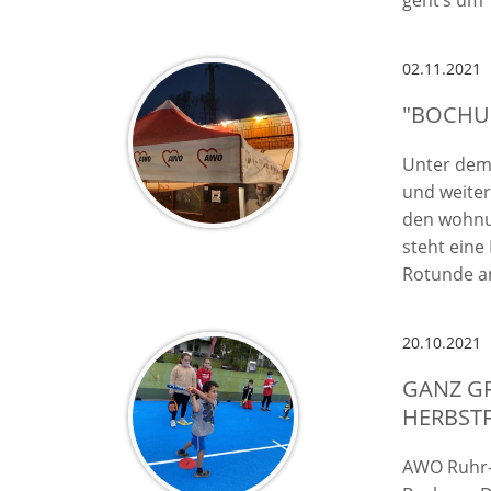
geht’s um 
02.11.2021
"BOCHU
Unter dem 
und weiter
den wohnun
steht eine
Rotunde a
20.10.2021
GANZ GR
ERBSTFE
AWO Ruhr-M