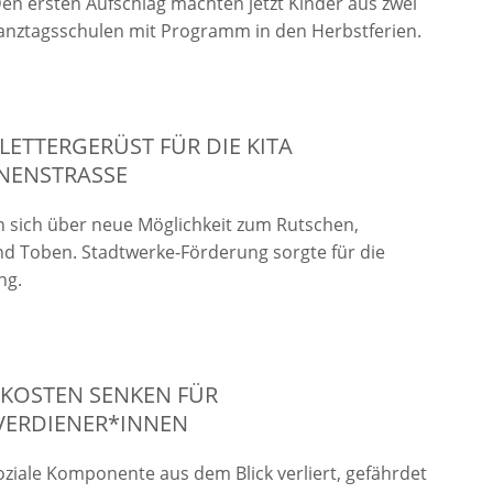
n ersten Aufschlag machten jetzt Kinder aus zwei
anztagsschulen mit Programm in den Herbstferien.
LETTERGERÜST FÜR DIE KITA
NENSTRASSE
n sich über neue Möglichkeit zum
Rutschen,
nd Toben. Stadtwerke-Förderung sorgte für die
ng.
EKOSTEN SENKEN FÜR
VERDIENER*INNEN
oziale Komponente aus dem Blick verliert, gefährdet