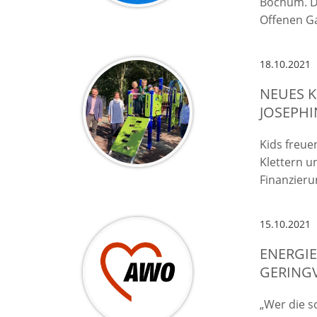
Bochum. De
Offenen G
18.10.2021
NEUES K
JOSEPHI
Kids freue
Klettern u
Finanzieru
15.10.2021
ENERGI
GERING
„Wer die s