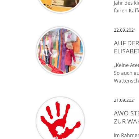
Jahr des k
fairen Kaff
22.09.2021
AUF DER
ELISABE
„Keine Ate
So auch au
Wattensch
21.09.2021
AWO ST
ZUR WA
Im Rahmen 