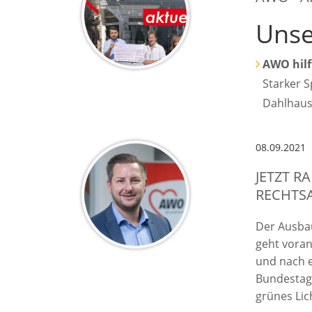
Unse
AWO hilf
Starker 
Dahlhau
08.09.2021
JETZT 
RECHTS
Der Ausba
geht voran
und nach 
Bundestag
grünes Lic