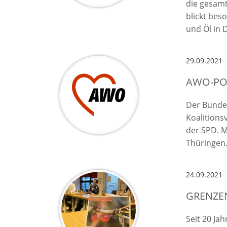
die gesamt
blickt bes
und Öl in 
29.09.2021
AWO-PO
Der Bundes
Koalitions
der SPD. M
Thüringen
24.09.2021
GRENZEN
Seit 20 Ja