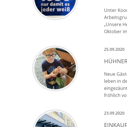
Unter Koor
Arbeitsgru
„Unsere He
Oktober i
25.09.2020
HÜHNER 
Neue Gäst
leben in 
eingezäun
fröhlich vo
23.09.2020
EINKAU