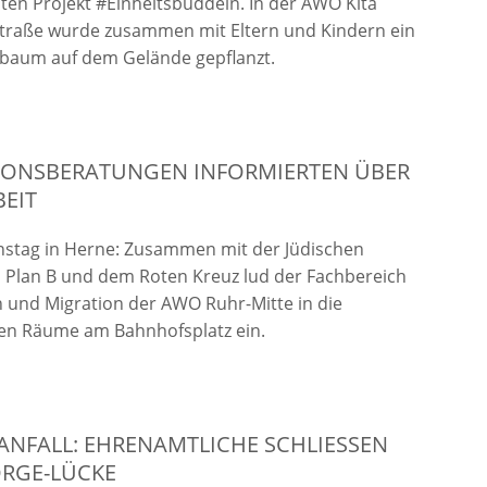
en Projekt #Einheitsbuddeln. In der AWO Kita
raße wurde zusammen mit Eltern und Kindern ein
nbaum auf dem Gelände gepflanzt.
IONSBERATUNGEN INFORMIERTEN ÜBER
BEIT
nstag in Herne: Zusammen mit der Jüdischen
 Plan B und dem Roten Kreuz lud der Fachbereich
n und Migration der AWO Ruhr-Mitte in die
en Räume am Bahnhofsplatz ein.
NFALL: EHRENAMTLICHE SCHLIESSEN N
GE-LÜCKE