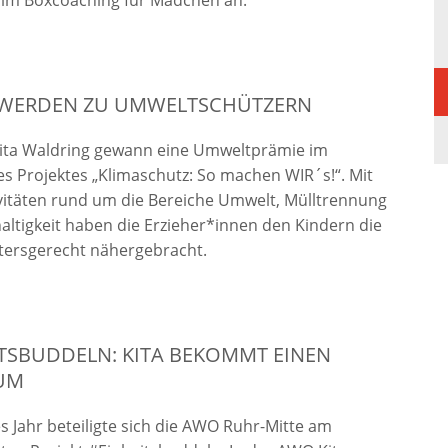
im Boxcoaching für Mädchen an.
 WERDEN ZU UMWELTSCHÜTZERN
ita Waldring gewann eine Umweltprämie im
 Projektes „Klimaschutz: So machen WIR´s!“. Mit
ivitäten rund um die Bereiche Umwelt, Mülltrennung
ltigkeit haben die Erzieher*innen den Kindern die
tersgerecht nähergebracht.
TSBUDDELN: KITA BEKOMMT EINEN
UM
s Jahr beteiligte sich die AWO Ruhr-Mitte am