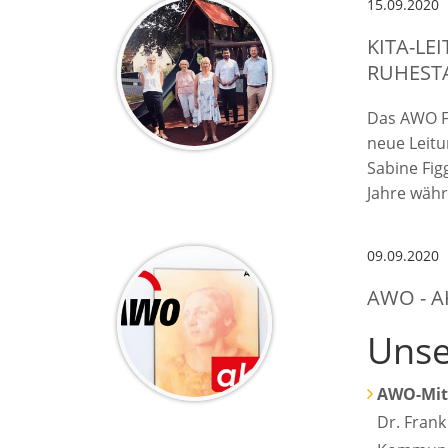
15.09.2020
KITA-LE
RUHEST
Das AWO F
neue Leitu
Sabine Fig
Jahre währ
09.09.2020
AWO - A
Unse
AWO-Mitg
Dr. Frank