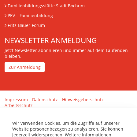
Familienbildungsstätte Stadt Bochum
PEV
– Familienbildung
Fritz-Bauer-Forum
NEWSLETTER ANMELDUNG
Jetzt Newsletter abonnieren und immer auf dem Laufenden
bleiben.
Zur Anmeldung
Impressum
Datenschutz
Hinweisgeberschutz
Arbeitsschutz
Gestaltung & Umsetzung:
tenolo.de
Wir verwenden Cookies, um die Zugriffe auf unserer
Website personenbezogen zu analysieren. Sie können
jederzeit widersprechen. Weitere Informationen