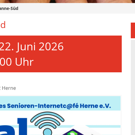
Wanne-Süd
üd
22. Juni 2026
:00 Uhr
2 Herne