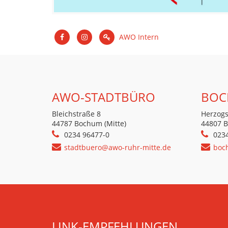
AWO Intern
AWO-STADTBÜRO
BOC
Bleichstraße 8
Herzogs
44787 Bochum (Mitte)
44807 
0234 96477-0
023
stadtbuero@awo-ruhr-mitte.de
boc
LINK-EMPFEHLUNGEN