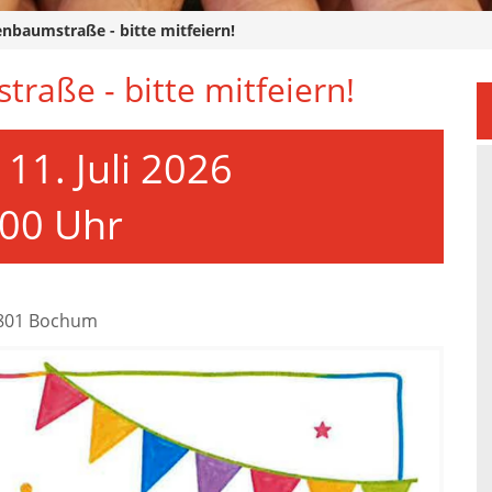
enbaumstraße - bitte mitfeiern!
traße - bitte mitfeiern!
11. Juli 2026
:00 Uhr
4801 Bochum