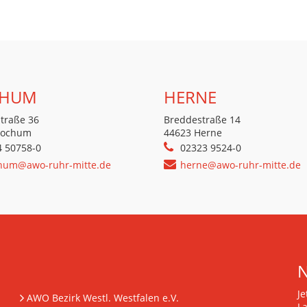
HUM
HERNE
traße 36
Breddestraße 14
Bochum
44623 Herne
4 50758-0
02323 9524-0
hum@awo-ruhr-mitte.de
herne@awo-ruhr-mitte.de
J
AWO Bezirk Westl. Westfalen e.V.
L