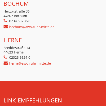
BOCHUM
Herzogstraße 36
44807 Bochum
0234 50758-0
bochum@awo-ruhr-mitte.de
HERNE
Breddestraße 14
44623 Herne
02323 9524-0
herne@awo-ruhr-mitte.de
LINK-EMPFEHLUNGEN