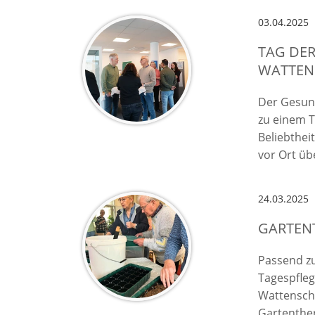
03.04.2025
TAG DER
WATTEN
Der Gesun
zu einem T
Beliebtheit
vor Ort üb
24.03.2025
GARTENT
Passend zu
Tagespfle
Wattensche
Gartenthe