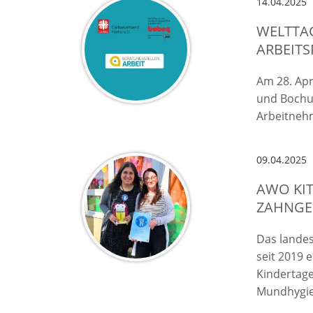
14.04.2025
WELTTA
ARBEITS
Am 28. Apr
und Bochu
Arbeitneh
09.04.2025
AWO KIT
AHNGESU
Das landes
seit 2019 
Kindertag
Mundhygie