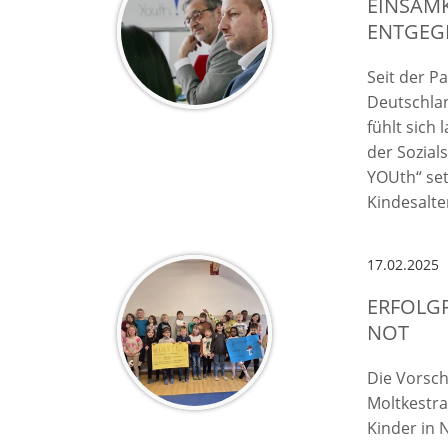
EINSAM
ENTGEG
Seit der P
Deutschla
fühlt sich
der Sozial
YOUth“ set
Kindesalte
17.02.2025
ERFOLGR
NOT
Die Vorsc
Moltkestra
Kinder in 