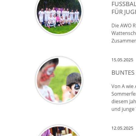
FUSSBAL
ÜR JUG
Die AWO R
Wattensche
Zusammen
15.05.2025
BUNTES
Von A wie 
Sommerfer
diesem Jah
und junge 
12.05.2025