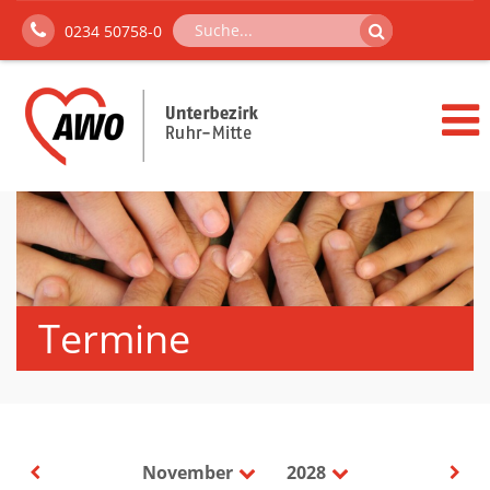
0234 50758-0
Termine
November
2028