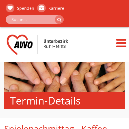
Spenden
Karriere
Termin-Details
Spielenachmittag - Kaffee,