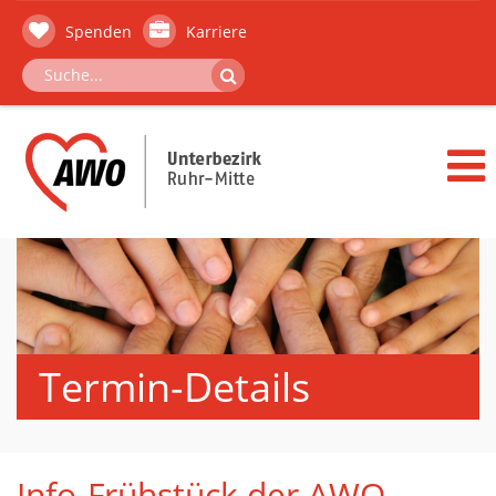
Spenden
Karriere
Termin-Details
Info-Frühstück der AWO