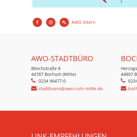
AWO Intern
AWO-STADTBÜRO
BOC
Bleichstraße 8
Herzogs
44787 Bochum (Mitte)
44807 
0234 96477-0
023
stadtbuero@awo-ruhr-mitte.de
boc
LINK-EMPFEHLUNGEN