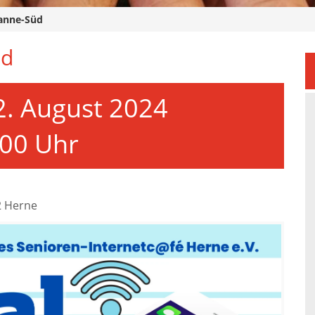
Wanne-Süd
üd
2. August 2024
:00 Uhr
2 Herne