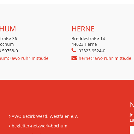
HUM
HERNE
traße 36
Breddestraße 14
Bochum
44623 Herne
4 50758-0
02323 9524-0
hum@awo-ruhr-mitte.de
herne@awo-ruhr-mitte.de
J
AWO Bezirk Westl. Westfalen e.V.
L
begleiter-netzwerk-bochum