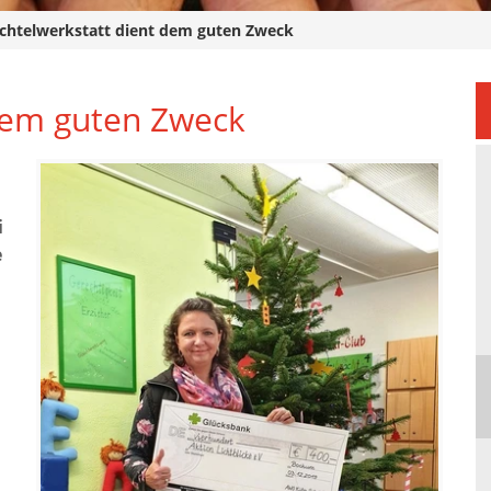
chtelwerkstatt dient dem guten Zweck
dem guten Zweck
u
i
e