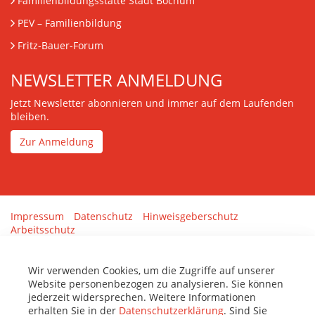
Familienbildungsstätte Stadt Bochum
PEV
– Familienbildung
Fritz-Bauer-Forum
NEWSLETTER ANMELDUNG
Jetzt Newsletter abonnieren und immer auf dem Laufenden
bleiben.
Zur Anmeldung
Impressum
Datenschutz
Hinweisgeberschutz
Arbeitsschutz
Gestaltung & Umsetzung:
tenolo.de
Wir verwenden Cookies, um die Zugriffe auf unserer
Website personenbezogen zu analysieren. Sie können
jederzeit widersprechen. Weitere Informationen
erhalten Sie in der
Datenschutzerklärung
. Sind Sie