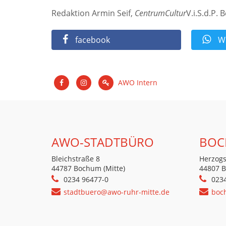
Redaktion Armin Seif,
CentrumCultur
V.i.S.d.P. 
facebook
Wh
AWO Intern
AWO-STADTBÜRO
BOC
Bleichstraße 8
Herzogs
44787 Bochum (Mitte)
44807 
0234 96477-0
023
stadtbuero@awo-ruhr-mitte.de
boc