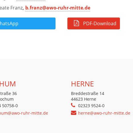
Beate Franz
,
b.franz@awo-ruhr-mitte.de
atsApp
PDF-Download
HUM
HERNE
traße 36
Breddestraße 14
Bochum
44623 Herne
4 50758-0
02323 9524-0
hum@awo-ruhr-mitte.de
herne@awo-ruhr-mitte.de