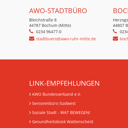
AWO-STADTBÜRO
BOC
Bleichstraße 8
Herzogs
44787 Bochum (Mitte)
44807 
0234 96477-0
023
stadtbuero@awo-ruhr-mitte.de
boc
LINK-EMPFEHLUNGEN
AWO Bundesverband e.V.
Seniorenbüro Südwest
Soziale Stadt - WAT BEWEGEN!
Gesundheitskiosk Wattenscheid