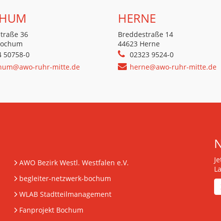
HUM
HERNE
traße 36
Breddestraße 14
Bochum
44623 Herne
4 50758-0
02323 9524-0
hum@awo-ruhr-mitte.de
herne@awo-ruhr-mitte.de
J
AWO Bezirk Westl. Westfalen e.V.
L
begleiter-netzwerk-bochum
WLAB Stadtteilmanagement
Fanprojekt Bochum