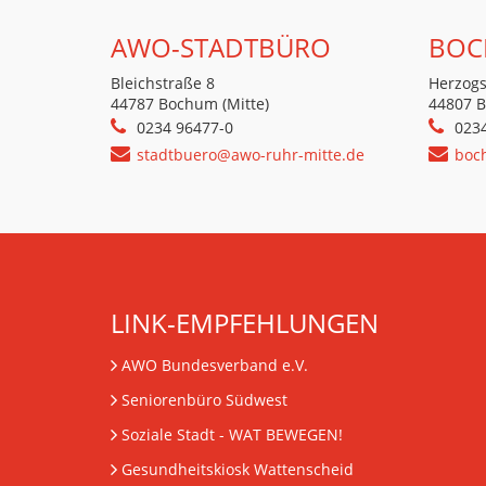
AWO-STADTBÜRO
BOC
Bleichstraße 8
Herzogs
44787 Bochum (Mitte)
44807 
0234 96477-0
023
stadtbuero@awo-ruhr-mitte.de
boc
LINK-EMPFEHLUNGEN
AWO Bundesverband e.V.
Seniorenbüro Südwest
Soziale Stadt - WAT BEWEGEN!
Gesundheitskiosk Wattenscheid