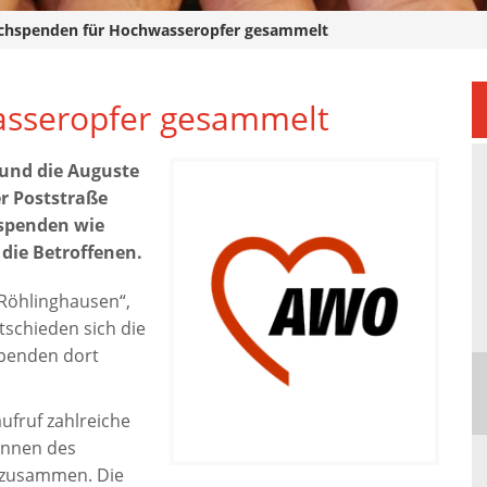
chspenden für Hochwasseropfer gesammelt
asseropfer gesammelt
und die Auguste
r Poststraße
spenden wie
 die Betroffenen.
Röhlinghausen“,
tschieden sich die
spenden dort
fruf zahlreiche
innen des
 zusammen. Die