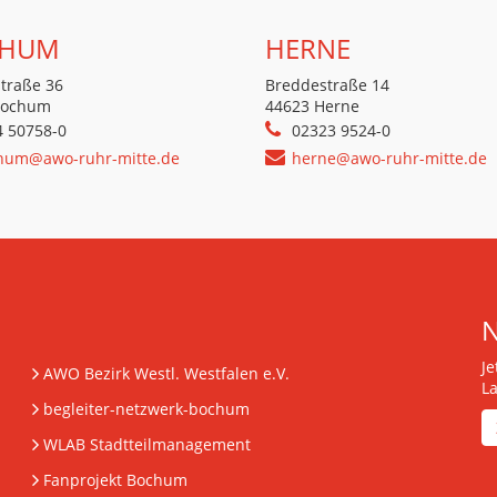
HUM
HERNE
traße 36
Breddestraße 14
Bochum
44623 Herne
4 50758-0
02323 9524-0
hum@awo-ruhr-mitte.de
herne@awo-ruhr-mitte.de
J
AWO Bezirk Westl. Westfalen e.V.
L
begleiter-netzwerk-bochum
WLAB Stadtteilmanagement
Fanprojekt Bochum