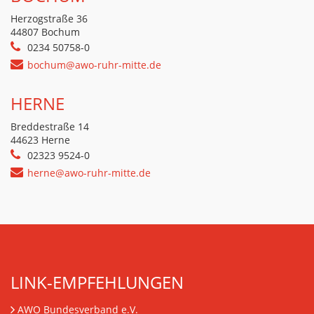
Herzogstraße 36
44807 Bochum
0234 50758-0
bochum@awo-ruhr-mitte.de
HERNE
Breddestraße 14
44623 Herne
02323 9524-0
herne@awo-ruhr-mitte.de
LINK-EMPFEHLUNGEN
AWO Bundesverband e.V.