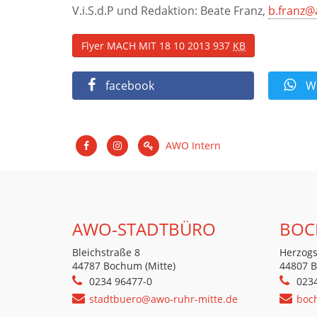
V.i.S.d.P und Redaktion: Beate Franz,
b.franz@
Flyer MACH MIT 18 10 2013
937
KB
facebook
Wh
AWO Intern
AWO-STADTBÜRO
BOC
Bleichstraße 8
Herzogs
44787 Bochum (Mitte)
44807 
0234 96477-0
023
stadtbuero@awo-ruhr-mitte.de
boc