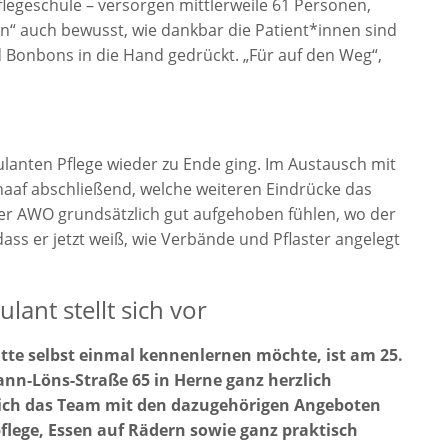
legeschule – versorgen mittlerweile 61 Personen,
n“ auch bewusst, wie dankbar die Patient*innen sind
 Bonbons in die Hand gedrückt. „Für auf den Weg“,
ulanten Pflege wieder zu Ende ging. Im Austausch mit
haaf abschließend, welche weiteren Eindrücke das
der AWO grundsätzlich gut aufgehoben fühlen, wo der
ass er jetzt weiß, wie Verbände und Pflaster angelegt
ant stellt sich vor
te selbst einmal kennenlernen möchte, ist am 25.
nn-Löns-Straße 65 in Herne ganz herzlich
 sich das Team mit den dazugehörigen Angeboten
pflege, Essen auf Rädern sowie ganz praktisch