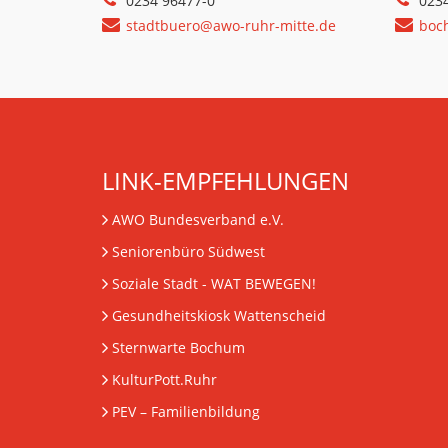
0234 96477-0
023
stadtbuero@awo-ruhr-mitte.de
boc
LINK-EMPFEHLUNGEN
AWO Bundesverband e.V.
Seniorenbüro Südwest
Soziale Stadt - WAT BEWEGEN!
Gesundheitskiosk Wattenscheid
Sternwarte Bochum
KulturPott.Ruhr
PEV
– Familienbildung