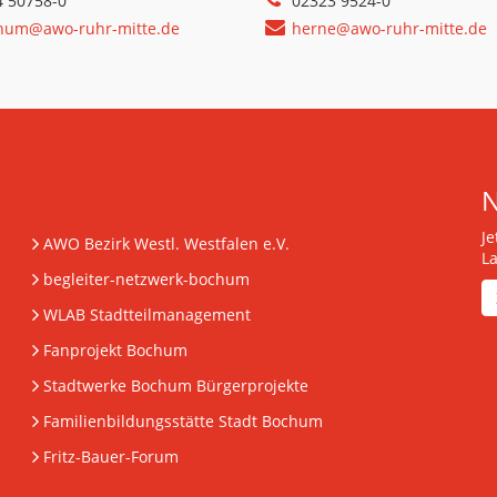
4 50758-0
02323 9524-0
hum@awo-ruhr-mitte.de
herne@awo-ruhr-mitte.de
J
AWO Bezirk Westl. Westfalen e.V.
L
begleiter-netzwerk-bochum
WLAB Stadtteilmanagement
Fanprojekt Bochum
Stadtwerke Bochum Bürgerprojekte
Familienbildungsstätte Stadt Bochum
Fritz-Bauer-Forum