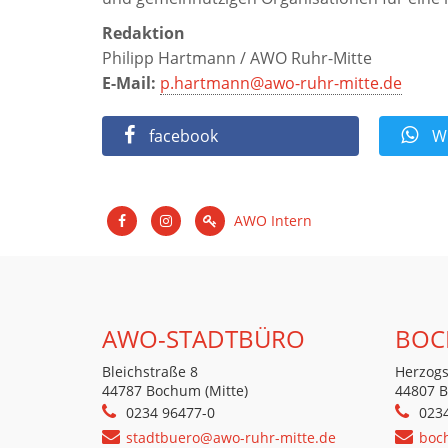
Redaktion
Philipp Hartmann / AWO Ruhr-Mitte
E-Mail:
p.hartmann@awo-ruhr-mitte.de
facebook
Wh
AWO Intern
AWO-STADTBÜRO
BOC
Bleichstraße 8
Herzogs
44787 Bochum (Mitte)
44807 
0234 96477-0
023
stadtbuero@awo-ruhr-mitte.de
boc