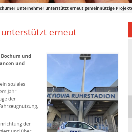
chumer Unternehmer unterstützt erneut gemeinnützige Projekt
nterstützt erneut
kt Bochum und
Chancen und
in soziales
sem Jahr
age der
 Fahrzeugnutzung,
inrichtung der
giert und über