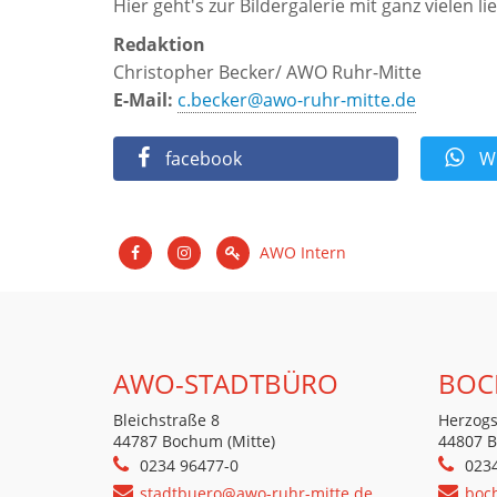
Hier geht's zur Bildergalerie mit ganz vielen
Redaktion
Christopher Becker/ AWO Ruhr-Mitte
E-Mail:
c.becker@awo-ruhr-mitte.de
facebook
Wh
AWO Intern
AWO-STADTBÜRO
BOC
Bleichstraße 8
Herzogs
44787 Bochum (Mitte)
44807 
0234 96477-0
023
stadtbuero@awo-ruhr-mitte.de
boc