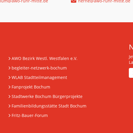
hum@awo-ruhr-mitte.de
herne@awo-ruhr-mitte.de
J
AWO Bezirk Westl. Westfalen e.V.
L
begleiter-netzwerk-bochum
WLAB Stadtteilmanagement
Fanprojekt Bochum
Stadtwerke Bochum Bürgerprojekte
Familienbildungsstätte Stadt Bochum
Fritz-Bauer-Forum