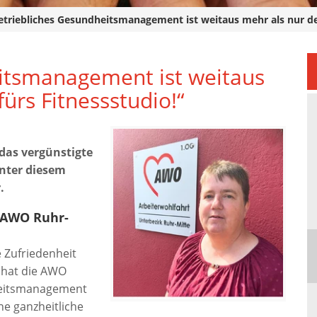
etriebliches Gesundheitsmanagement ist weitaus mehr als nur der
itsmanagement ist weitaus
ürs Fitnessstudio!“
as vergünstigte
inter diesem
.
 AWO Ruhr-
 Zufriedenheit
, hat die AWO
heitsmanagement
ne ganzheitliche