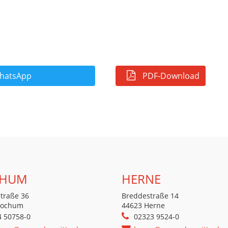
atsApp
PDF-Download
HUM
HERNE
traße 36
Breddestraße 14
Bochum
44623 Herne
4 50758-0
02323 9524-0