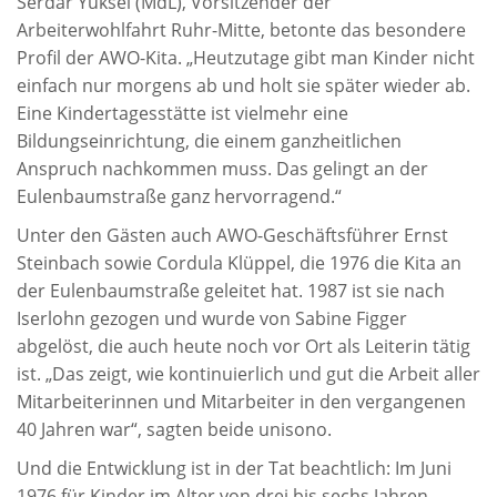
Serdar Yüksel (MdL), Vorsitzender der
Arbeiterwohlfahrt Ruhr-Mitte, betonte das besondere
Profil der AWO-Kita. „Heutzutage gibt man Kinder nicht
einfach nur morgens ab und holt sie später wieder ab.
Eine Kindertagesstätte ist vielmehr eine
Bildungseinrichtung, die einem ganzheitlichen
Anspruch nachkommen muss. Das gelingt an der
Eulenbaumstraße ganz hervorragend.“
Unter den Gästen auch AWO-Geschäftsführer Ernst
Steinbach sowie Cordula Klüppel, die 1976 die Kita an
der Eulenbaumstraße geleitet hat. 1987 ist sie nach
Iserlohn gezogen und wurde von Sabine Figger
abgelöst, die auch heute noch vor Ort als Leiterin tätig
ist. „Das zeigt, wie kontinuierlich und gut die Arbeit aller
Mitarbeiterinnen und Mitarbeiter in den vergangenen
40 Jahren war“, sagten beide unisono.
Und die Entwicklung ist in der Tat beachtlich: Im Juni
1976 für Kinder im Alter von drei bis sechs Jahren