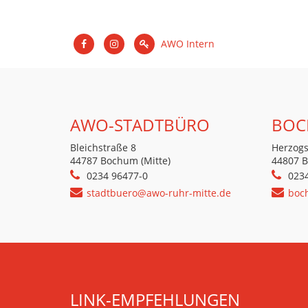
AWO Intern
AWO-STADTBÜRO
BOC
Bleichstraße 8
Herzogs
44787 Bochum (Mitte)
44807 
0234 96477-0
023
stadtbuero@awo-ruhr-mitte.de
boc
LINK-EMPFEHLUNGEN