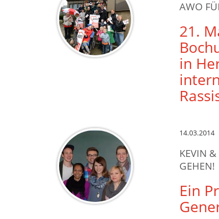
AWO FÜR
21. M
Bochu
in He
inter
Rassi
14.03.2014
KEVIN &
GEHEN!
Ein P
Gener