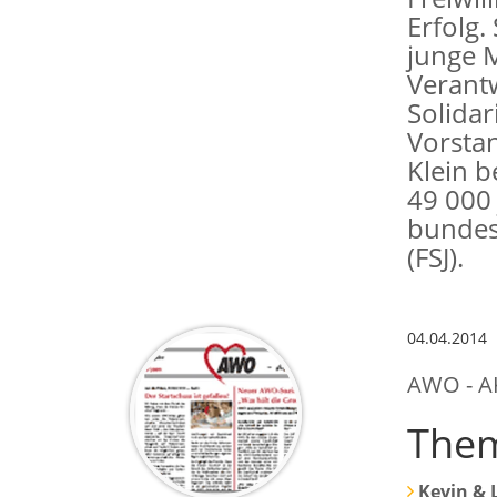
Erfolg.
junge 
Verant
Solidar
Vorsta
Klein 
49 000
bundesw
(FSJ).
04.04.2014
AWO - A
The
Kevin & 