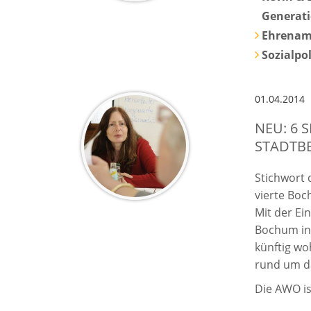
Generat
Ehrenamt
Sozialpo
01.04.2014
NEU: 6
STADTB
Stichwort 
vierte Boc
Mit der Ei
Bochum in
künftig wo
rund um d
Die AWO is