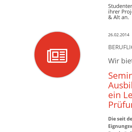
Studente
ihrer Pro
& Alt an.
26.02.2014
BERUFLI
Wir bie
Semin
Ausbi
ein L
Prüfu
Die seit d
Eignungsv