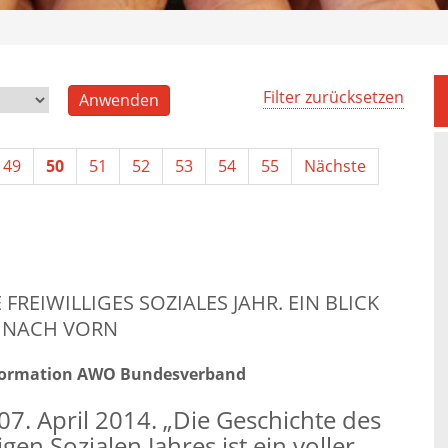
Filter zurücksetzen
49
50
51
52
53
54
55
Nächste
 FREIWILLIGES SOZIALES JAHR. EIN BLICK
 NACH VORN
nformation AWO Bundesverband
 07. April 2014. „Die Geschichte des
ligen Sozialen Jahres ist ein voller