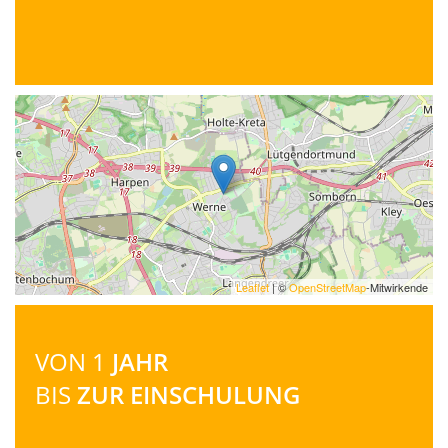
Leaflet
| ©
OpenStreetMap
-Mitwirkende
VON 1
JAHR
BIS
ZUR EINSCHULUNG