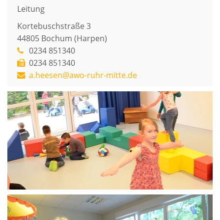
Leitung
Kortebuschstraße 3
44805
Bochum (Harpen)
0234 851340
0234 851340
a.heesen@awo-ruhr-mitte.de