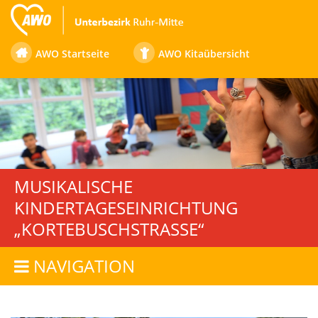
AWO Startseite
AWO Kitaübersicht
MUSIKALISCHE
KINDERTAGESEINRICHTUNG
„KORTEBUSCHSTRASSE“
NAVIGATION