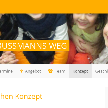
BUSSMANNS WEG
ermine
Angebot
Team
Konzept
Geschi
chen Konzept