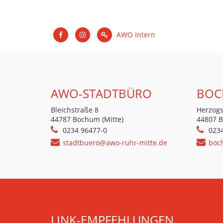
AWO Intern
AWO-STADTBÜRO
BOC
Bleichstraße 8
Herzogs
44787 Bochum (Mitte)
44807 
0234 96477-0
023
stadtbuero@awo-ruhr-mitte.de
boc
LINK-EMPFEHLUNGEN