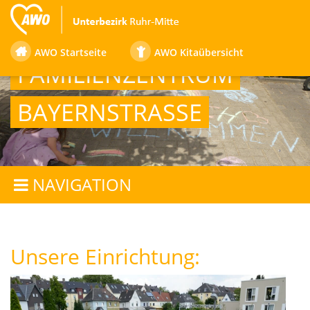
AWO Startseite
AWO Kitaübersicht
FAMILIENZENTRUM
BAYERNSTRASSE
NAVIGATION
Unsere Einrichtung: