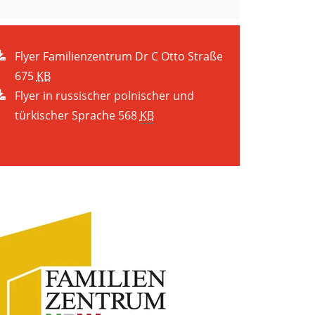
Flyer Familienzentrum Dr C Otto Straße
675
KB
Flyer in russischer polnischer und
türkischer Sprache
568
KB