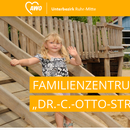
FAMILIENZENTR
„DR.-C.-OTTO-STR