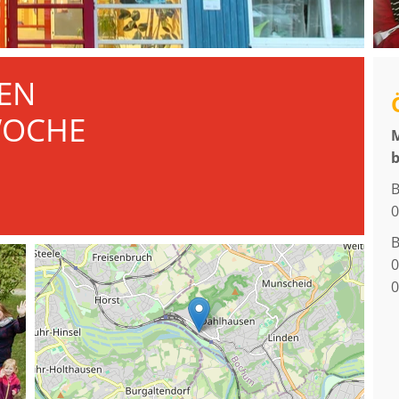
EN
WOCHE
M
b
B
0
B
0
0