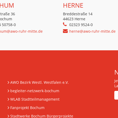
HUM
HERNE
traße 36
Breddestraße 14
Bochum
44623 Herne
4 50758-0
02323 9524-0
hum@awo-ruhr-mitte.de
herne@awo-ruhr-mitte.de
J
AWO Bezirk Westl. Westfalen e.V.
L
begleiter-netzwerk-bochum
WLAB Stadtteilmanagement
Fanprojekt Bochum
Stadtwerke Bochum Bürgerprojekte