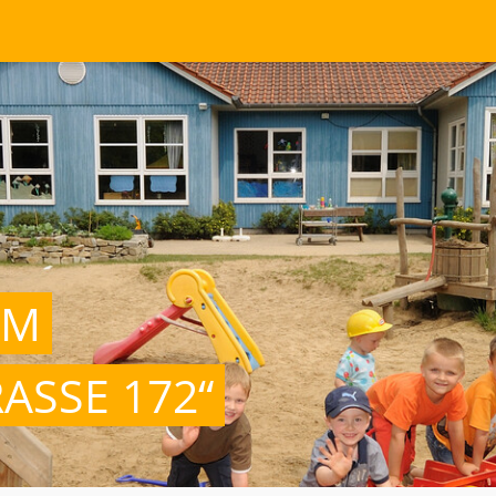
UM
ASSE 172“