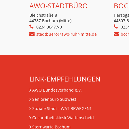
AWO-STADTBÜRO
BOC
Bleichstraße 8
Herzogs
44787 Bochum (Mitte)
44807 
0234 96477-0
023
stadtbuero@awo-ruhr-mitte.de
boc
LINK-EMPFEHLUNGEN
AWO Bundesverband e.V.
Seniorenbüro Südwest
Soziale Stadt - WAT BEWEGEN!
Gesundheitskiosk Wattenscheid
Sternwarte Bochum