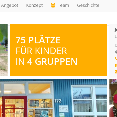
Angebot
Konzept
Team
Geschichte
J
L
75 PLÄTZE
D
FÜR KINDER
4
IN
4 GRUPPEN