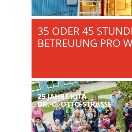
35 ODER 45 STUND
BETREUUNG PRO 
25 JAHRE KITA
DR.-C.-OTTO-STRASSE