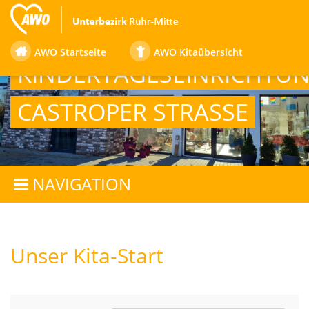
AWO Startseite
AWO Kitaübersicht
KINDERTAGESEINRICHTU
CASTROPER STRASSE
NAVIGATION
Unser Kita-Start