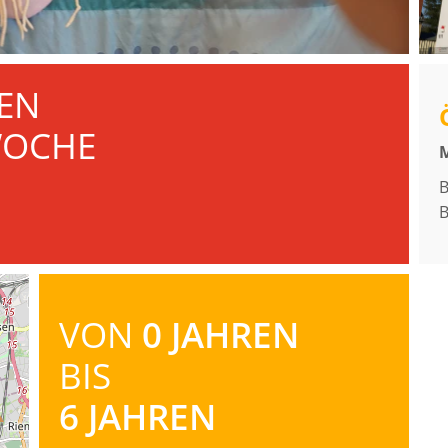
EN
WOCHE
M
B
B
VON
0 JAHREN
BIS
6 JAHREN