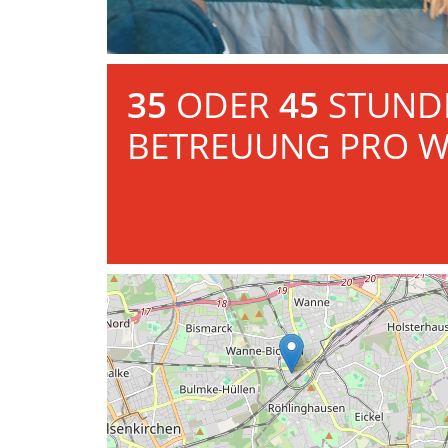
35
ODER
45
STUND
BETREUUNG PRO 