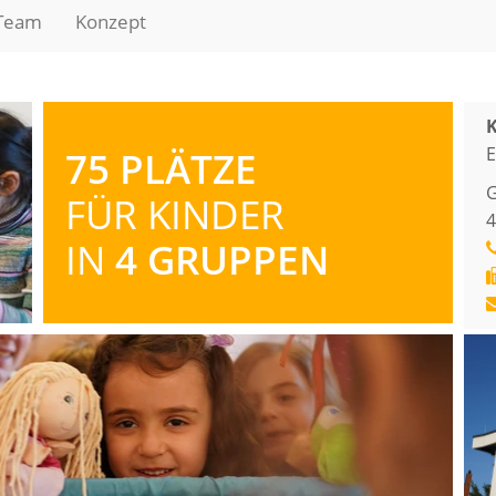
Team
Konzept
K
E
75 PLÄTZE
G
FÜR KINDER
4
IN
4 GRUPPEN