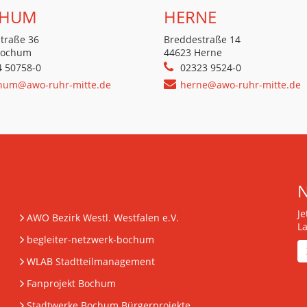
HUM
HERNE
traße 36
Breddestraße 14
Bochum
44623 Herne
4 50758-0
02323 9524-0
hum@awo-ruhr-mitte.de
herne@awo-ruhr-mitte.de
J
AWO Bezirk Westl. Westfalen e.V.
L
begleiter-netzwerk-bochum
WLAB Stadtteilmanagement
Fanprojekt Bochum
Stadtwerke Bochum Bürgerprojekte