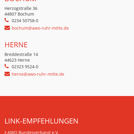
Herzogstraße 36
44807 Bochum
0234 50758-0
bochum@awo-ruhr-mitte.de
HERNE
Breddestraße 14
44623 Herne
02323 9524-0
herne@awo-ruhr-mitte.de
LINK-EMPFEHLUNGEN
AWO Bundesverband e.V.