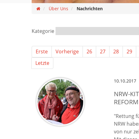
Über Uns
Nachrichten
Kategorie
Erste
Vorherige
26
27
28
29
Letzte
10.10.2017
NRW-KI
REFORM
"Rettung f
NRW haben 
von nur ze