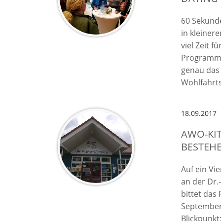
60 Sekunde
in kleiner
viel Zeit f
Programm 
genau das 
Wohlfahrts
18.09.2017
AWO-KIT
BESTEH
Auf ein Vi
an der Dr.
bittet da
September,
Blickpunkt