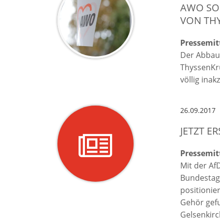
AWO SOL
VON TH
Pressemit
Der Abbau 
ThyssenKru
völlig inak
26.09.2017
JETZT E
Pressemit
Mit der Af
Bundestag 
positionie
Gehör gefu
Gelsenkirc