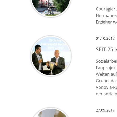
Couragiert
Hermannstr
Erzieher w
01.10.2017
SEIT 25
Sozialarbe
Fanprojek
Welten auß
Grund, da
Vonovia-Ru
der sozial
27.09.2017