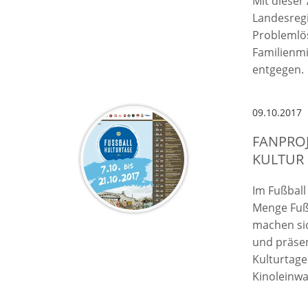
Mit dieser
Landesregi
Problemlös
Familienmi
entgegen.
09.10.2017
FANPROJ
ULTUR
Im Fußball 
Menge Fußb
machen si
und präsen
Kulturtage
Kinoleinw