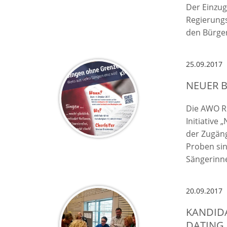
Der Einzug
Regierungs
den Bürger
25.09.2017
NEUER 
Die AWO R
Initiative
der Zugäng
Proben sin
Sängerinn
20.09.2017
KANDIDA
DATING