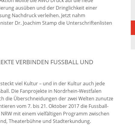
 Aktion wollte die AWO Druck auf die neue
erung ausüben und der Dringlichkeit einer
ung Nachdruck verleihen. Jetzt nahm
nister Dr. Joachim Stamp die Unterschriftenlisten
EKTE VERBINDEN FUSSBALL UND K
steckt viel Kultur – und in der Kultur auch jede
all. Die Fanprojekte in Nordrhein-Westfalen
ch die Überschneidungen der zwei Welten zunutze
tieren vom 7. bis 21. Oktober 2017 die Fussball-
 NRW mit einem vielfältigen Programm zwischen
and, Theaterbühne und Stadterkundung.