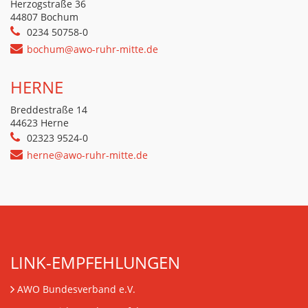
Herzogstraße 36
44807 Bochum
0234 50758-0
bochum@awo-ruhr-mitte.de
HERNE
Breddestraße 14
44623 Herne
02323 9524-0
herne@awo-ruhr-mitte.de
LINK-EMPFEHLUNGEN
AWO Bundesverband e.V.