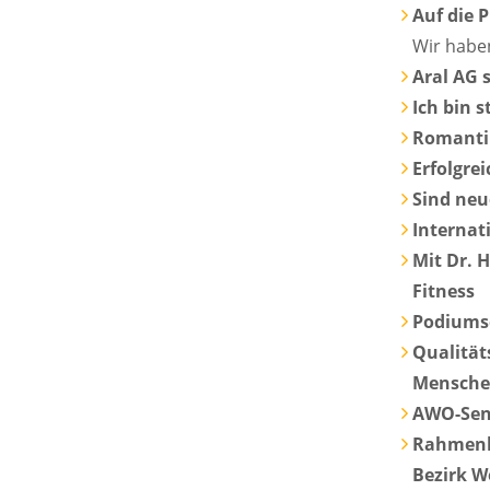
Auf die 
Wir haben
Aral AG 
Ich bin 
Romanti
Erfolgre
Sind neu
Internat
Mit Dr. 
Fitness
Podiums
Qualitä
Mensche
AWO-Seni
Rahmenko
Bezirk We