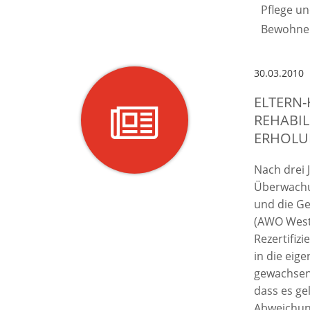
Pflege u
Bewohne
30.03.2010
ELTERN
REHABIL
ERHOLUN
Nach drei 
Überwachu
und die G
(AWO Westl
Rezertifiz
in die eig
gewachsen.
dass es ge
Abweichun