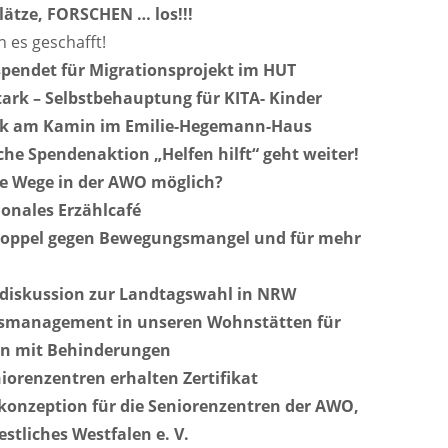
Plätze, FORSCHEN … los!!!
 es geschafft!
spendet für Migrationsprojekt im HUT
stark – Selbstbehauptung für KITA- Kinder
k am Kamin im Emilie-Hegemann-Haus
iche Spendenaktion „Helfen hilft“ geht weiter!
e Wege in der AWO möglich?
ionales Erzählcafé
Hoppel gegen Bewegungsmangel und für mehr
diskussion zur Landtagswahl in NRW
tsmanagement in unseren Wohnstätten für
n mit Behinderungen
orenzentren erhalten Zertifikat
nzeption für die Seniorenzentren der AWO,
stliches Westfalen e. V.