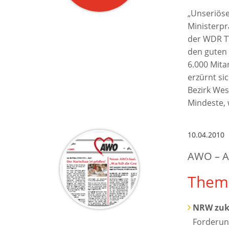
„Unseriös
Ministerpr
der WDR TV
den guten 
6.000 Mita
erzürnt si
Bezirk Wes
Mindeste, 
10.04.2010
AWO – A
Them
NRW zuku
Forderun