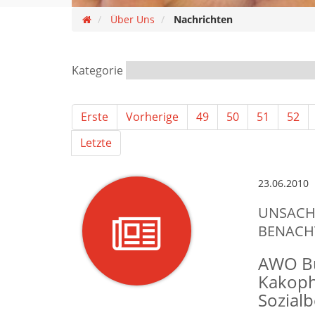
Über Uns
Nachrichten
Kategorie
Erste
Vorherige
49
50
51
52
Letzte
23.06.2010
UNSACHL
BENACHT
AWO Bu
Kakoph
Sozialb