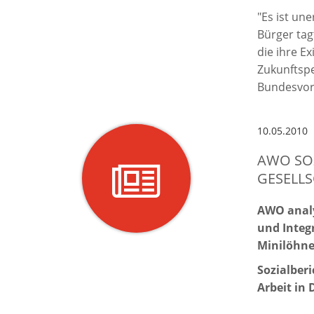
"Es ist une
Bürger tag
die ihre E
Zukunftspe
Bundesvor
10.05.2010
AWO SOZ
GESELL
AWO analy
und Integ
Minilöhne
Sozialberi
Arbeit in