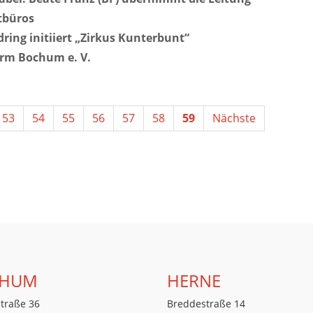
tbüros
dring initiiert „Zirkus Kunterbunt“
rm Bochum e. V.
53
54
55
56
57
58
59
Nächste
HUM
HERNE
traße 36
Breddestraße 14