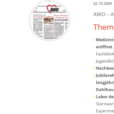
02.10.2009
AWO – A
Them
Medizini
eröffnet
Fachklin
Jugendli
Nachbet
Jubilare
langjähr
Dahlhau
Labor de
Sternwar
Experimen