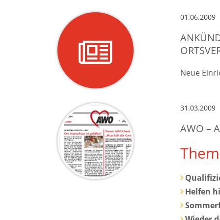
01.06.2009
ANKÜND
ORTSVE
Neue Einri
31.03.2009
AWO – A
Them
Qualifiz
Helfen h
Sommerf
Wieder d