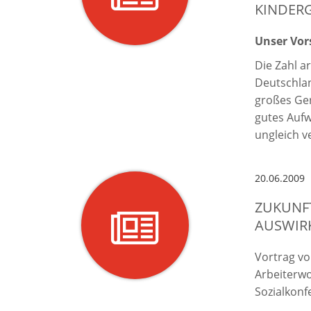
KINDER
Unser Vor
Die Zahl a
Deutschlan
großes Ger
gutes Aufw
ungleich ve
20.06.2009
ZUKUNFT
AUSWIR
Vortrag vo
Arbeiterwo
Sozialkon