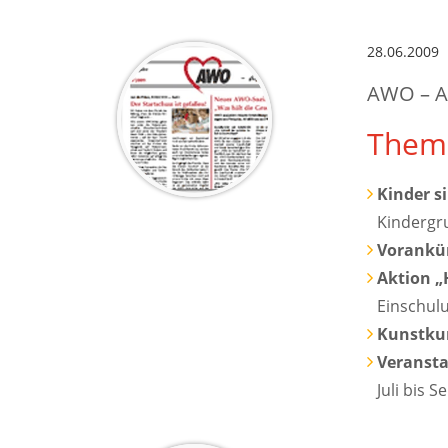
28.06.2009
AWO – A
Them
Kinder s
Kindergr
Vorankün
Aktion „H
Einschulu
Kunstkur
Veranst
Juli bis 