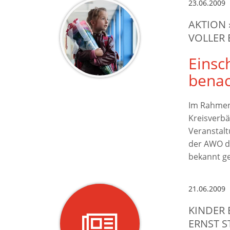
23.06.2009
AKTION 
VOLLER 
Einsc
benac
Im Rahmen
Kreisverbä
Veranstalt
der AWO da
bekannt g
21.06.2009
KINDER
ERNST 